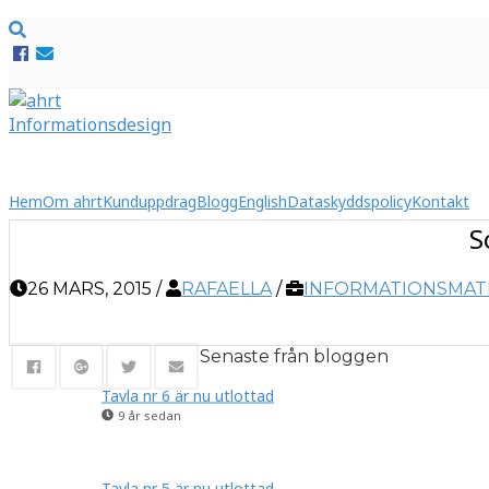
Hem
Om ahrt
Kunduppdrag
Blogg
English
Dataskyddspolicy
Kontakt
S
26 MARS, 2015
/
RAFAELLA
/
INFORMATIONSMAT
Senaste från bloggen
Tavla nr 6 är nu utlottad
9 år sedan
Tavla nr 5 är nu utlottad